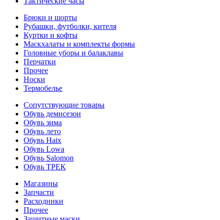
Тактические часы
Брюки и шорты
Рубашки, футболки, кителя
Куртки и кофты
Маскхалаты и комплекты формы
Головные уборы и балаклавы
Перчатки
Прочее
Носки
Термобелье
Сопутствующие товары
Обувь демисезон
Обувь зима
Обувь лето
Обувь Haix
Обувь Lowa
Обувь Salomon
Обувь ТРЕК
Магазины
Запчасти
Расходники
Прочее
Защитные маски