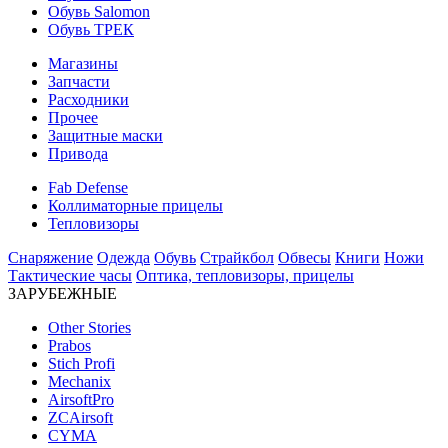
Обувь Salomon
Обувь ТРЕК
Магазины
Запчасти
Расходники
Прочее
Защитные маски
Привода
Fab Defense
Коллиматорные прицелы
Тепловизоры
Снаряжение
Одежда
Обувь
Страйкбол
Обвесы
Книги
Ножи
Тактические часы
Оптика, тепловизоры, прицелы
ЗАРУБЕЖНЫЕ
Other Stories
Prabos
Stich Profi
Mechanix
AirsoftPro
ZCAirsoft
CYMA