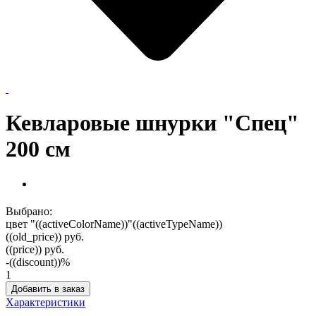
Кевларовые шнурки "Спец"
200 см
Выбрано:
цвет "((activeColorName))"
((activeTypeName))
((old_price))
руб.
((price))
руб.
-((discount))%
1
Добавить в заказ
Характеристики