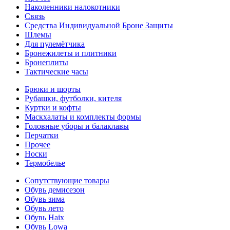
Наколенники налокотники
Связь
Средства Индивидуальной Броне Защиты
Шлемы
Для пулемётчика
Бронежилеты и плитники
Бронеплиты
Тактические часы
Брюки и шорты
Рубашки, футболки, кителя
Куртки и кофты
Маскхалаты и комплекты формы
Головные уборы и балаклавы
Перчатки
Прочее
Носки
Термобелье
Сопутствующие товары
Обувь демисезон
Обувь зима
Обувь лето
Обувь Haix
Обувь Lowa