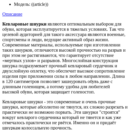
Модель:
((article))
Описание
Кевларовые шнурки
являются оптимальным выбором для
обуви, которая эксплуатируется в тяжелых условиях. Так что
целевой аудиторией для такого аксессуара являются военные,
спортсмены и люди, ведущие активный образ жизни.
Современные материалы, используемые при изготовлении
таких шнурков, отличаются высокой прочностью на разрыв и
при этом не растягиваются, что гарантирует отсутствие
«мертвых узлов» и разрывов. Многослойная конструкция
шнурка подразумевает прочный кевларовый сердечник и
двухслойную оплетку, что обеспечит высокое сопротивление
изделия при приложении силы в любом направлении. Длина
в 120 сантиметров позволяет зашнуровать обувь даже с
длинным голенищем, а потому удобна для любителей
высокой обуви, которая защищает голеностоп.
Кевларовые шнурки - это современные и очень прочные
шнурки, которые абсолютно не тянутся, их сложно разрезать и
практически не возможно порвать. Эти шнурки "строятся"
вокруг кевларого сердечника который не тянется и как уже
отмечалось практически не рвётся. Именно он и придаёт
шнуркам колоссальную прочность.