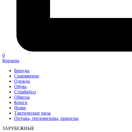
0
Корзина
Бренды
Снаряжение
Одежда
Обувь
Страйкбол
Обвесы
Книги
Ножи
Тактические часы
Оптика, тепловизоры, прицелы
ЗАРУБЕЖНЫЕ