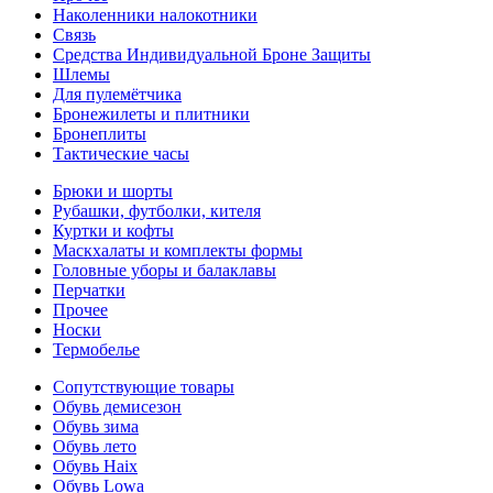
Наколенники налокотники
Связь
Средства Индивидуальной Броне Защиты
Шлемы
Для пулемётчика
Бронежилеты и плитники
Бронеплиты
Тактические часы
Брюки и шорты
Рубашки, футболки, кителя
Куртки и кофты
Маскхалаты и комплекты формы
Головные уборы и балаклавы
Перчатки
Прочее
Носки
Термобелье
Сопутствующие товары
Обувь демисезон
Обувь зима
Обувь лето
Обувь Haix
Обувь Lowa