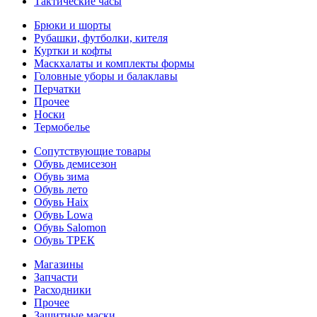
Тактические часы
Брюки и шорты
Рубашки, футболки, кителя
Куртки и кофты
Маскхалаты и комплекты формы
Головные уборы и балаклавы
Перчатки
Прочее
Носки
Термобелье
Сопутствующие товары
Обувь демисезон
Обувь зима
Обувь лето
Обувь Haix
Обувь Lowa
Обувь Salomon
Обувь ТРЕК
Магазины
Запчасти
Расходники
Прочее
Защитные маски