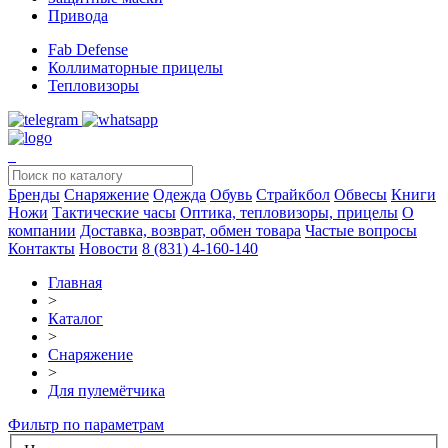
Привода
Fab Defense
Коллиматорные прицелы
Тепловизоры
Бренды
Снаряжение
Одежда
Обувь
Страйкбол
Обвесы
Книги
Ножи
Тактические часы
Оптика, тепловизоры, прицелы
О
компании
Доставка, возврат, обмен товара
Частые вопросы
Контакты
Новости
8 (831) 4-160-140
Главная
>
Каталог
>
Снаряжение
>
Для пулемётчика
Фильтр по параметрам