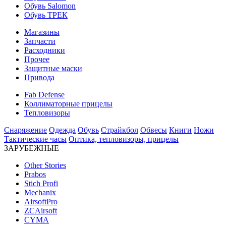
Обувь Salomon
Обувь ТРЕК
Магазины
Запчасти
Расходники
Прочее
Защитные маски
Привода
Fab Defense
Коллиматорные прицелы
Тепловизоры
Снаряжение
Одежда
Обувь
Страйкбол
Обвесы
Книги
Ножи
Тактические часы
Оптика, тепловизоры, прицелы
ЗАРУБЕЖНЫЕ
Other Stories
Prabos
Stich Profi
Mechanix
AirsoftPro
ZCAirsoft
CYMA