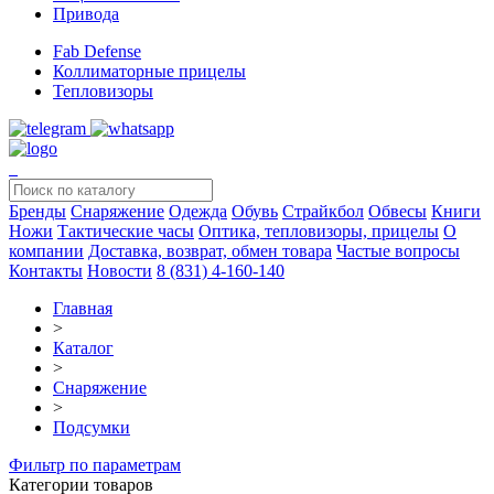
Привода
Fab Defense
Коллиматорные прицелы
Тепловизоры
Бренды
Снаряжение
Одежда
Обувь
Страйкбол
Обвесы
Книги
Ножи
Тактические часы
Оптика, тепловизоры, прицелы
О
компании
Доставка, возврат, обмен товара
Частые вопросы
Контакты
Новости
8 (831) 4-160-140
Главная
>
Каталог
>
Снаряжение
>
Подсумки
Фильтр по параметрам
Категории товаров