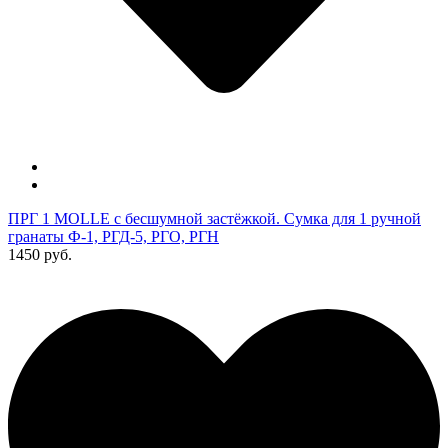
ПРГ 1 MOLLE с бесшумной застёжкой. Сумка для 1 ручной
гранаты Ф-1, РГД-5, РГО, РГН
1450 руб.