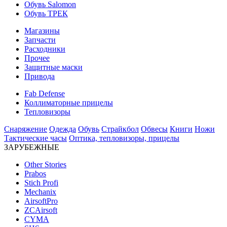
Обувь Salomon
Обувь ТРЕК
Магазины
Запчасти
Расходники
Прочее
Защитные маски
Привода
Fab Defense
Коллиматорные прицелы
Тепловизоры
Снаряжение
Одежда
Обувь
Страйкбол
Обвесы
Книги
Ножи
Тактические часы
Оптика, тепловизоры, прицелы
ЗАРУБЕЖНЫЕ
Other Stories
Prabos
Stich Profi
Mechanix
AirsoftPro
ZCAirsoft
CYMA