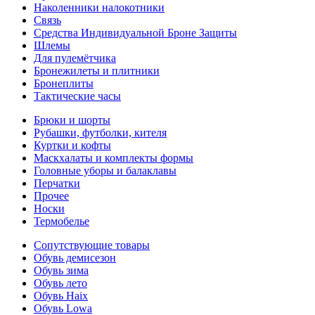
Наколенники налокотники
Связь
Средства Индивидуальной Броне Защиты
Шлемы
Для пулемётчика
Бронежилеты и плитники
Бронеплиты
Тактические часы
Брюки и шорты
Рубашки, футболки, кителя
Куртки и кофты
Маскхалаты и комплекты формы
Головные уборы и балаклавы
Перчатки
Прочее
Носки
Термобелье
Сопутствующие товары
Обувь демисезон
Обувь зима
Обувь лето
Обувь Haix
Обувь Lowa