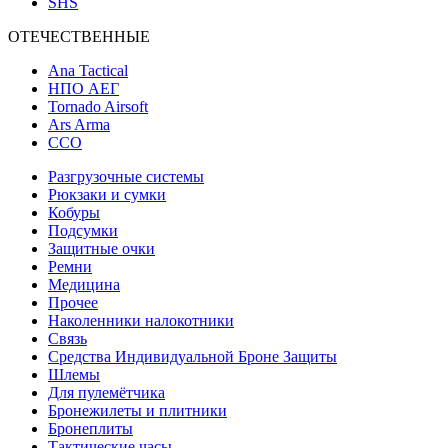
SHS
ОТЕЧЕСТВЕННЫЕ
Ana Tactical
НПО АЕГ
Tornado Airsoft
Ars Arma
ССО
Разгрузочные системы
Рюкзаки и сумки
Кобуры
Подсумки
Защитные очки
Ремни
Медицина
Прочее
Наколенники налокотники
Связь
Средства Индивидуальной Броне Защиты
Шлемы
Для пулемётчика
Бронежилеты и плитники
Бронеплиты
Тактические часы