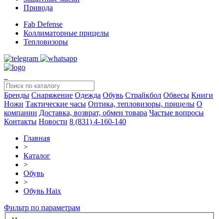
Привода
Fab Defense
Коллиматорные прицелы
Тепловизоры
Бренды
Снаряжение
Одежда
Обувь
Страйкбол
Обвесы
Книги
Ножи
Тактические часы
Оптика, тепловизоры, прицелы
О
компании
Доставка, возврат, обмен товара
Частые вопросы
Контакты
Новости
8 (831) 4-160-140
Главная
>
Каталог
>
Обувь
>
Обувь Haix
Фильтр по параметрам