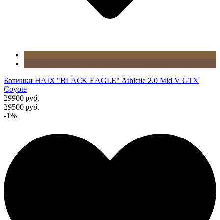
Ботинки HAIX "BLACK EAGLE" Athletic 2.0 Mid V GTX
Coyote
29900 руб.
29500 руб.
-1%