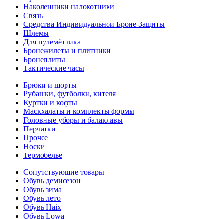
Наколенники налокотники
Связь
Средства Индивидуальной Броне Защиты
Шлемы
Для пулемётчика
Бронежилеты и плитники
Бронеплиты
Тактические часы
Брюки и шорты
Рубашки, футболки, кителя
Куртки и кофты
Маскхалаты и комплекты формы
Головные уборы и балаклавы
Перчатки
Прочее
Носки
Термобелье
Сопутствующие товары
Обувь демисезон
Обувь зима
Обувь лето
Обувь Haix
Обувь Lowa