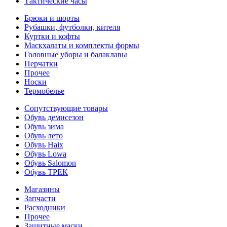
Тактические часы
Брюки и шорты
Рубашки, футболки, кителя
Куртки и кофты
Маскхалаты и комплекты формы
Головные уборы и балаклавы
Перчатки
Прочее
Носки
Термобелье
Сопутствующие товары
Обувь демисезон
Обувь зима
Обувь лето
Обувь Haix
Обувь Lowa
Обувь Salomon
Обувь ТРЕК
Магазины
Запчасти
Расходники
Прочее
Защитные маски