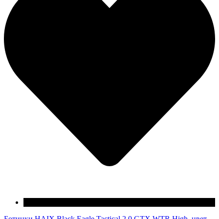
Ботинки HAIX Black Eagle Tactical 2.0 GTX WTR High, цвет