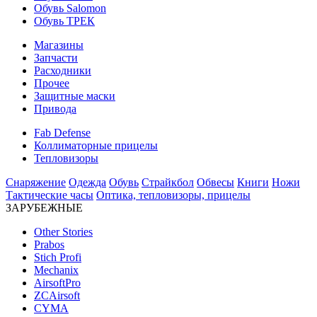
Обувь Salomon
Обувь ТРЕК
Магазины
Запчасти
Расходники
Прочее
Защитные маски
Привода
Fab Defense
Коллиматорные прицелы
Тепловизоры
Снаряжение
Одежда
Обувь
Страйкбол
Обвесы
Книги
Ножи
Тактические часы
Оптика, тепловизоры, прицелы
ЗАРУБЕЖНЫЕ
Other Stories
Prabos
Stich Profi
Mechanix
AirsoftPro
ZCAirsoft
CYMA