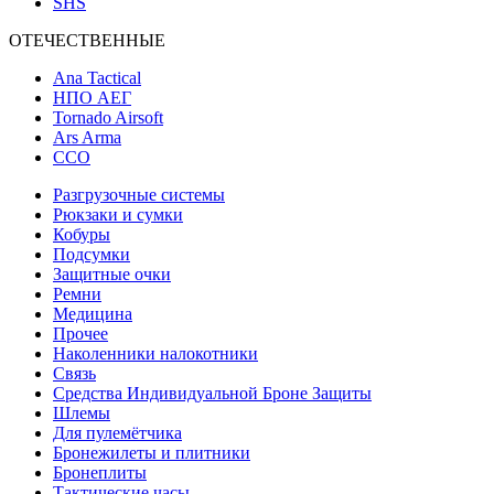
SHS
ОТЕЧЕСТВЕННЫЕ
Ana Tactical
НПО АЕГ
Tornado Airsoft
Ars Arma
ССО
Разгрузочные системы
Рюкзаки и сумки
Кобуры
Подсумки
Защитные очки
Ремни
Медицина
Прочее
Наколенники налокотники
Связь
Средства Индивидуальной Броне Защиты
Шлемы
Для пулемётчика
Бронежилеты и плитники
Бронеплиты
Тактические часы