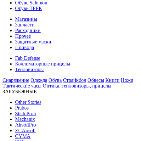
Обувь Salomon
Обувь ТРЕК
Магазины
Запчасти
Расходники
Прочее
Защитные маски
Привода
Fab Defense
Коллиматорные прицелы
Тепловизоры
Снаряжение
Одежда
Обувь
Страйкбол
Обвесы
Книги
Ножи
Тактические часы
Оптика, тепловизоры, прицелы
ЗАРУБЕЖНЫЕ
Other Stories
Prabos
Stich Profi
Mechanix
AirsoftPro
ZCAirsoft
CYMA