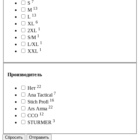
7
S
13
M
13
L
6
XL
1
2XL
1
S/M
1
L/XL
1
XXL
Производитель
22
Нет
7
Ana Tactical
16
Stich Profi
22
Ars Arma
12
ССО
3
STURMER
Сбросить
Отправить