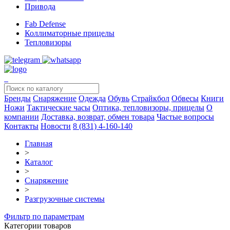
Привода
Fab Defense
Коллиматорные прицелы
Тепловизоры
Бренды
Снаряжение
Одежда
Обувь
Страйкбол
Обвесы
Книги
Ножи
Тактические часы
Оптика, тепловизоры, прицелы
О
компании
Доставка, возврат, обмен товара
Частые вопросы
Контакты
Новости
8 (831) 4-160-140
Главная
>
Каталог
>
Снаряжение
>
Разгрузочные системы
Фильтр по параметрам
Категории товаров