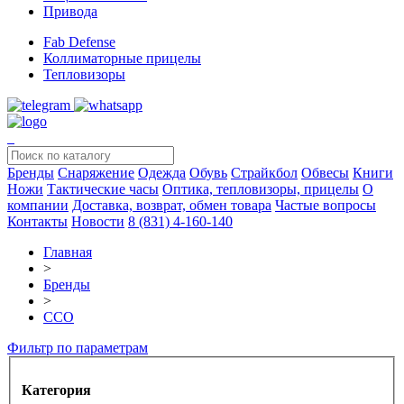
Привода
Fab Defense
Коллиматорные прицелы
Тепловизоры
Бренды
Снаряжение
Одежда
Обувь
Страйкбол
Обвесы
Книги
Ножи
Тактические часы
Оптика, тепловизоры, прицелы
О
компании
Доставка, возврат, обмен товара
Частые вопросы
Контакты
Новости
8 (831) 4-160-140
Главная
>
Бренды
>
ССО
Фильтр по параметрам
Категория