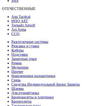
SHS
ОТЕЧЕСТВЕННЫЕ
Ana Tactical
НПО АЕГ
Tornado Airsoft
Ars Arma
ССО
Разгрузочные системы
Рюкзаки и сумки
Кобуры
Подсумки
Защитные очки
Ремни
Медицина
Прочее
Наколенники налокотники
Связь
Средства Индивидуальной Броне Защиты
Шлемы
Для пулемётчика
Бронежилеты и плитники
Бронеплиты
Тактические часы