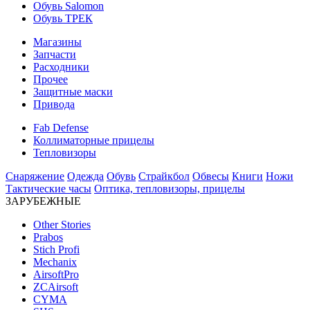
Обувь Salomon
Обувь ТРЕК
Магазины
Запчасти
Расходники
Прочее
Защитные маски
Привода
Fab Defense
Коллиматорные прицелы
Тепловизоры
Снаряжение
Одежда
Обувь
Страйкбол
Обвесы
Книги
Ножи
Тактические часы
Оптика, тепловизоры, прицелы
ЗАРУБЕЖНЫЕ
Other Stories
Prabos
Stich Profi
Mechanix
AirsoftPro
ZCAirsoft
CYMA