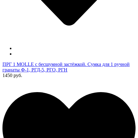
ПРГ 1 MOLLE с бесшумной застёжкой. Сумка для 1 ручной
гранаты Ф-1, РГД-5, РГО, РГН
1450 руб.