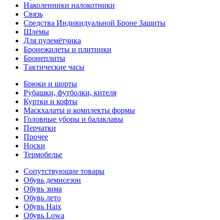
Наколенники налокотники
Связь
Средства Индивидуальной Броне Защиты
Шлемы
Для пулемётчика
Бронежилеты и плитники
Бронеплиты
Тактические часы
Брюки и шорты
Рубашки, футболки, кителя
Куртки и кофты
Маскхалаты и комплекты формы
Головные уборы и балаклавы
Перчатки
Прочее
Носки
Термобелье
Сопутствующие товары
Обувь демисезон
Обувь зима
Обувь лето
Обувь Haix
Обувь Lowa