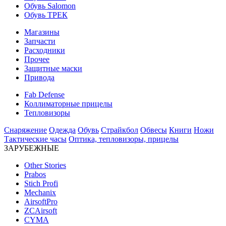
Обувь Salomon
Обувь ТРЕК
Магазины
Запчасти
Расходники
Прочее
Защитные маски
Привода
Fab Defense
Коллиматорные прицелы
Тепловизоры
Снаряжение
Одежда
Обувь
Страйкбол
Обвесы
Книги
Ножи
Тактические часы
Оптика, тепловизоры, прицелы
ЗАРУБЕЖНЫЕ
Other Stories
Prabos
Stich Profi
Mechanix
AirsoftPro
ZCAirsoft
CYMA