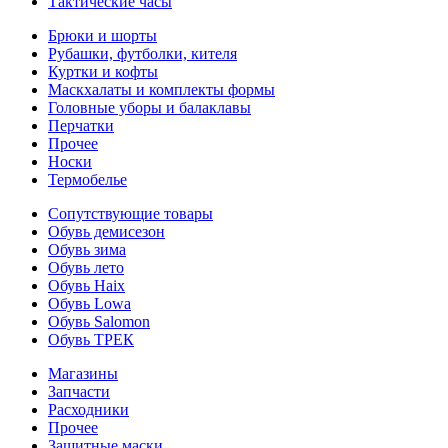
Тактические часы
Брюки и шорты
Рубашки, футболки, кителя
Куртки и кофты
Маскхалаты и комплекты формы
Головные уборы и балаклавы
Перчатки
Прочее
Носки
Термобелье
Сопутствующие товары
Обувь демисезон
Обувь зима
Обувь лето
Обувь Haix
Обувь Lowa
Обувь Salomon
Обувь ТРЕК
Магазины
Запчасти
Расходники
Прочее
Защитные маски