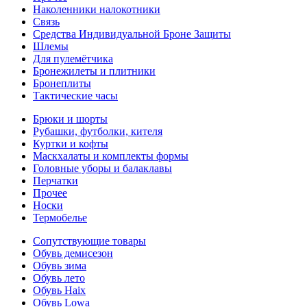
Наколенники налокотники
Связь
Средства Индивидуальной Броне Защиты
Шлемы
Для пулемётчика
Бронежилеты и плитники
Бронеплиты
Тактические часы
Брюки и шорты
Рубашки, футболки, кителя
Куртки и кофты
Маскхалаты и комплекты формы
Головные уборы и балаклавы
Перчатки
Прочее
Носки
Термобелье
Сопутствующие товары
Обувь демисезон
Обувь зима
Обувь лето
Обувь Haix
Обувь Lowa