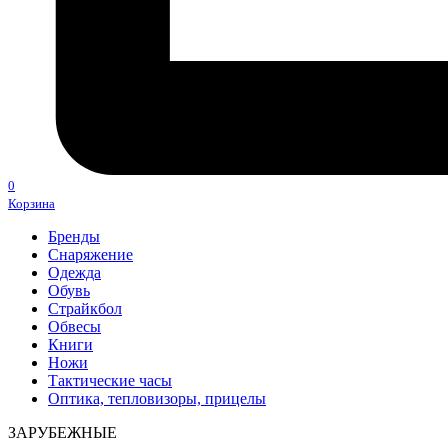
0
Корзина
Бренды
Снаряжение
Одежда
Обувь
Страйкбол
Обвесы
Книги
Ножи
Тактические часы
Оптика, тепловизоры, прицелы
ЗАРУБЕЖНЫЕ