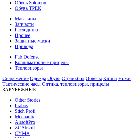
Обувь Salomon
Обувь ТРЕК
Магазины
Запчасти
Расходники
Прочее
Защитные маски
Привода
Fab Defense
Коллиматорные прицелы
Тепловизоры
Снаряжение
Одежда
Обувь
Страйкбол
Обвесы
Книги
Ножи
Тактические часы
Оптика, тепловизоры, прицелы
ЗАРУБЕЖНЫЕ
Other Stories
Prabos
Stich Profi
Mechanix
AirsoftPro
ZCAirsoft
CYMA