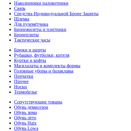
Наколенники налокотники
Связь
Средства Индивидуальной Броне Защиты
Шлемы
Для пулемётчика
Бронежилеты и плитники
Бронеплиты
Тактические часы
Брюки и шорты
Рубашки, футболки, кителя
Куртки и кофты
Маскхалаты и комплекты формы
Головные уборы и балаклавы
Перчатки
Прочее
Носки
Термобелье
Сопутствующие товары
Обувь демисезон
Обувь зима
Обувь лето
Обувь Haix
Обувь Lowa