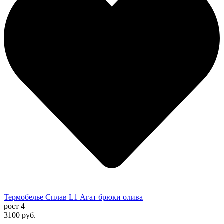
Термобелье Сплав L1 Агат брюки олива
рост 4
3100 руб.