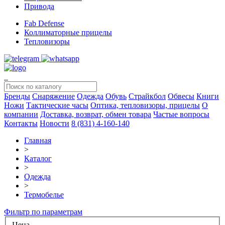
Привода
Fab Defense
Коллиматорные прицелы
Тепловизоры
Бренды
Снаряжение
Одежда
Обувь
Страйкбол
Обвесы
Книги
Ножи
Тактические часы
Оптика, тепловизоры, прицелы
О
компании
Доставка, возврат, обмен товара
Частые вопросы
Контакты
Новости
8 (831) 4-160-140
Главная
>
Каталог
>
Одежда
>
Термобелье
Фильтр по параметрам
Цена