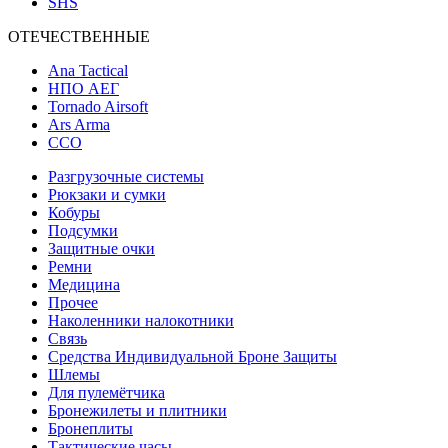
SHS
ОТЕЧЕСТВЕННЫЕ
Ana Tactical
НПО АЕГ
Tornado Airsoft
Ars Arma
ССО
Разгрузочные системы
Рюкзаки и сумки
Кобуры
Подсумки
Защитные очки
Ремни
Медицина
Прочее
Наколенники налокотники
Связь
Средства Индивидуальной Броне Защиты
Шлемы
Для пулемётчика
Бронежилеты и плитники
Бронеплиты
Тактические часы