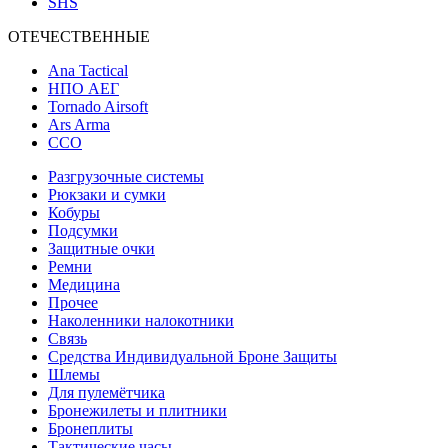
SHS
ОТЕЧЕСТВЕННЫЕ
Ana Tactical
НПО АЕГ
Tornado Airsoft
Ars Arma
ССО
Разгрузочные системы
Рюкзаки и сумки
Кобуры
Подсумки
Защитные очки
Ремни
Медицина
Прочее
Наколенники налокотники
Связь
Средства Индивидуальной Броне Защиты
Шлемы
Для пулемётчика
Бронежилеты и плитники
Бронеплиты
Тактические часы