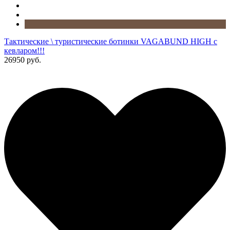
Тактические \ туристические ботинки VAGABUND HIGH с
кевларом!!!
26950 руб.