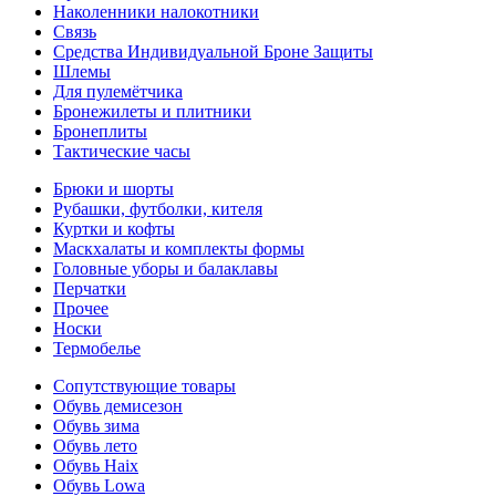
Наколенники налокотники
Связь
Средства Индивидуальной Броне Защиты
Шлемы
Для пулемётчика
Бронежилеты и плитники
Бронеплиты
Тактические часы
Брюки и шорты
Рубашки, футболки, кителя
Куртки и кофты
Маскхалаты и комплекты формы
Головные уборы и балаклавы
Перчатки
Прочее
Носки
Термобелье
Сопутствующие товары
Обувь демисезон
Обувь зима
Обувь лето
Обувь Haix
Обувь Lowa