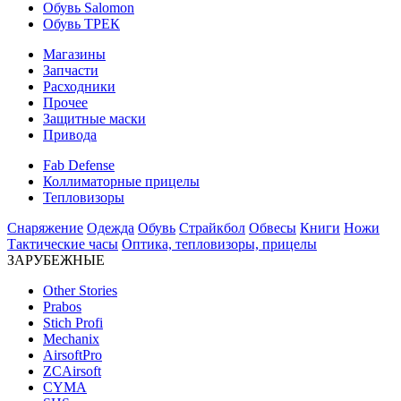
Обувь Salomon
Обувь ТРЕК
Магазины
Запчасти
Расходники
Прочее
Защитные маски
Привода
Fab Defense
Коллиматорные прицелы
Тепловизоры
Снаряжение
Одежда
Обувь
Страйкбол
Обвесы
Книги
Ножи
Тактические часы
Оптика, тепловизоры, прицелы
ЗАРУБЕЖНЫЕ
Other Stories
Prabos
Stich Profi
Mechanix
AirsoftPro
ZCAirsoft
CYMA