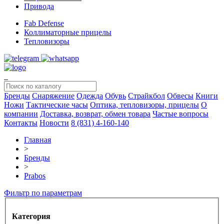
Привода
Fab Defense
Коллиматорные прицелы
Тепловизоры
Бренды
Снаряжение
Одежда
Обувь
Страйкбол
Обвесы
Книги
Ножи
Тактические часы
Оптика, тепловизоры, прицелы
О
компании
Доставка, возврат, обмен товара
Частые вопросы
Контакты
Новости
8 (831) 4-160-140
Главная
>
Бренды
>
Prabos
Фильтр по параметрам
Категория