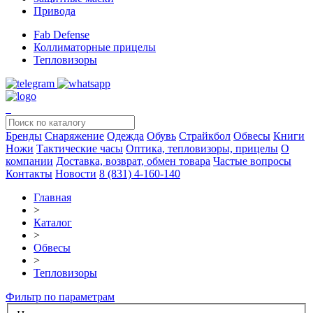
Привода
Fab Defense
Коллиматорные прицелы
Тепловизоры
Бренды
Снаряжение
Одежда
Обувь
Страйкбол
Обвесы
Книги
Ножи
Тактические часы
Оптика, тепловизоры, прицелы
О
компании
Доставка, возврат, обмен товара
Частые вопросы
Контакты
Новости
8 (831) 4-160-140
Главная
>
Каталог
>
Обвесы
>
Тепловизоры
Фильтр по параметрам