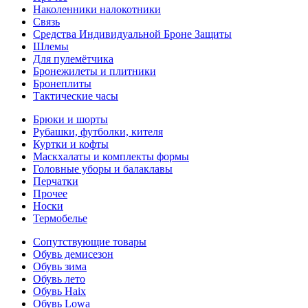
Наколенники налокотники
Связь
Средства Индивидуальной Броне Защиты
Шлемы
Для пулемётчика
Бронежилеты и плитники
Бронеплиты
Тактические часы
Брюки и шорты
Рубашки, футболки, кителя
Куртки и кофты
Маскхалаты и комплекты формы
Головные уборы и балаклавы
Перчатки
Прочее
Носки
Термобелье
Сопутствующие товары
Обувь демисезон
Обувь зима
Обувь лето
Обувь Haix
Обувь Lowa