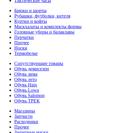
Тактические часы
Брюки и шорты
Рубашки, футболки, кителя
Куртки и кофты
Маскхалаты и комплекты формы
Головные уборы и балаклавы
Перчатки
Прочее
Носки
Термобелье
Сопутствующие товары
Обувь демисезон
Обувь зима
Обувь лето
Обувь Haix
Обувь Lowa
Обувь Salomon
Обувь ТРЕК
Магазины
Запчасти
Расходники
Прочее
Защитные маски