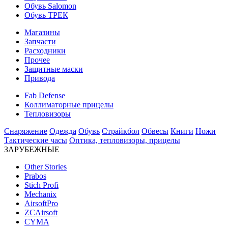
Обувь Salomon
Обувь ТРЕК
Магазины
Запчасти
Расходники
Прочее
Защитные маски
Привода
Fab Defense
Коллиматорные прицелы
Тепловизоры
Снаряжение
Одежда
Обувь
Страйкбол
Обвесы
Книги
Ножи
Тактические часы
Оптика, тепловизоры, прицелы
ЗАРУБЕЖНЫЕ
Other Stories
Prabos
Stich Profi
Mechanix
AirsoftPro
ZCAirsoft
CYMA