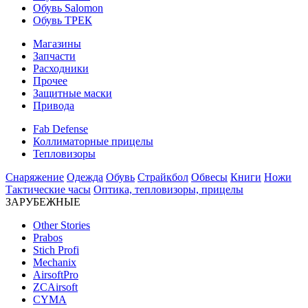
Обувь Salomon
Обувь ТРЕК
Магазины
Запчасти
Расходники
Прочее
Защитные маски
Привода
Fab Defense
Коллиматорные прицелы
Тепловизоры
Снаряжение
Одежда
Обувь
Страйкбол
Обвесы
Книги
Ножи
Тактические часы
Оптика, тепловизоры, прицелы
ЗАРУБЕЖНЫЕ
Other Stories
Prabos
Stich Profi
Mechanix
AirsoftPro
ZCAirsoft
CYMA