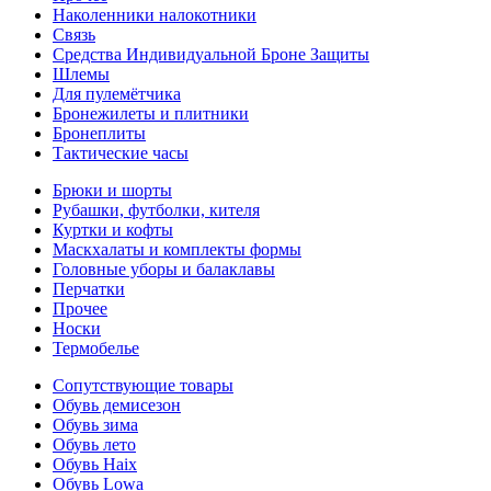
Наколенники налокотники
Связь
Средства Индивидуальной Броне Защиты
Шлемы
Для пулемётчика
Бронежилеты и плитники
Бронеплиты
Тактические часы
Брюки и шорты
Рубашки, футболки, кителя
Куртки и кофты
Маскхалаты и комплекты формы
Головные уборы и балаклавы
Перчатки
Прочее
Носки
Термобелье
Сопутствующие товары
Обувь демисезон
Обувь зима
Обувь лето
Обувь Haix
Обувь Lowa