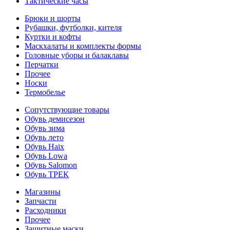
Тактические часы
Брюки и шорты
Рубашки, футболки, кителя
Куртки и кофты
Маскхалаты и комплекты формы
Головные уборы и балаклавы
Перчатки
Прочее
Носки
Термобелье
Сопутствующие товары
Обувь демисезон
Обувь зима
Обувь лето
Обувь Haix
Обувь Lowa
Обувь Salomon
Обувь ТРЕК
Магазины
Запчасти
Расходники
Прочее
Защитные маски