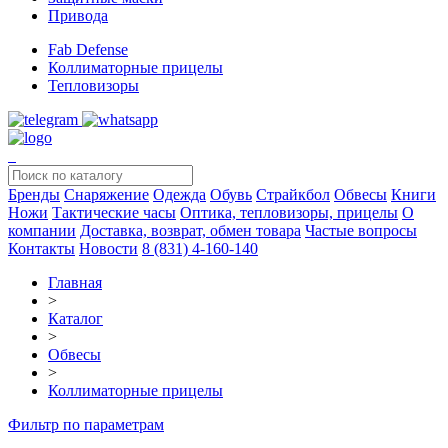
Привода
Fab Defense
Коллиматорные прицелы
Тепловизоры
Бренды
Снаряжение
Одежда
Обувь
Страйкбол
Обвесы
Книги
Ножи
Тактические часы
Оптика, тепловизоры, прицелы
О
компании
Доставка, возврат, обмен товара
Частые вопросы
Контакты
Новости
8 (831) 4-160-140
Главная
>
Каталог
>
Обвесы
>
Коллиматорные прицелы
Фильтр по параметрам