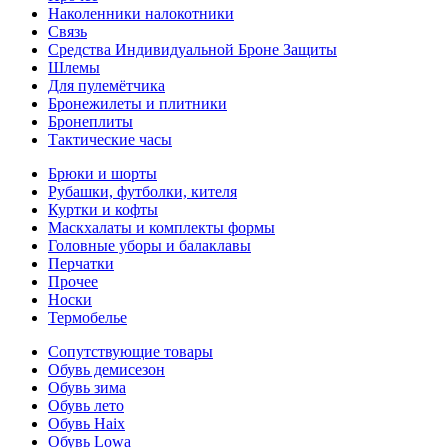
Наколенники налокотники
Связь
Средства Индивидуальной Броне Защиты
Шлемы
Для пулемётчика
Бронежилеты и плитники
Бронеплиты
Тактические часы
Брюки и шорты
Рубашки, футболки, кителя
Куртки и кофты
Маскхалаты и комплекты формы
Головные уборы и балаклавы
Перчатки
Прочее
Носки
Термобелье
Сопутствующие товары
Обувь демисезон
Обувь зима
Обувь лето
Обувь Haix
Обувь Lowa