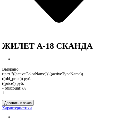
ЖИЛЕТ А-18 СКАНДА
Выбрано:
цвет "((activeColorName))"
((activeTypeName))
((old_price))
руб.
((price))
руб.
-((discount))%
1
Добавить в заказ
Характеристики