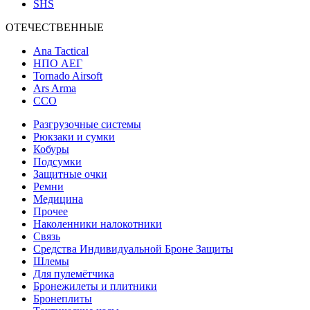
SHS
ОТЕЧЕСТВЕННЫЕ
Ana Tactical
НПО АЕГ
Tornado Airsoft
Ars Arma
ССО
Разгрузочные системы
Рюкзаки и сумки
Кобуры
Подсумки
Защитные очки
Ремни
Медицина
Прочее
Наколенники налокотники
Связь
Средства Индивидуальной Броне Защиты
Шлемы
Для пулемётчика
Бронежилеты и плитники
Бронеплиты