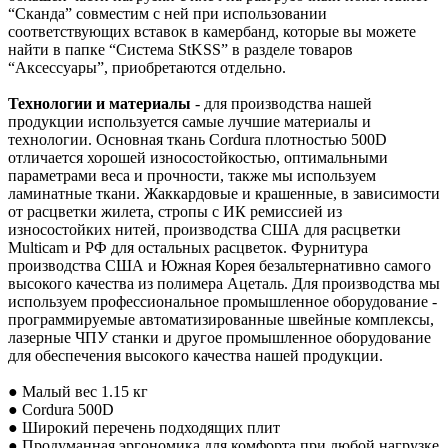
“Сканда” совместим с ней при использовании
соответствующих вставок в камербанд, которые вы можете
найти в папке “Система StKSS” в разделе товаров
“Аксессуары”, приобретаются отдельно.
Технологии и материалы
- для производства нашей
продукции используется самые лучшие материалы и
технологии. Основная ткань Cordura плотностью 500D
отличается хорошей износостойкостью, оптимальными
параметрами веса и прочности, также мы используем
ламинатные ткани. Жаккардовые и крашенные, в зависимости
от расцветки жилета, стропы с ИК ремиссией из
износостойких нитей, производства США для расцветки
Multicam и РФ для остальных расцветок. Фурнитура
производства США и Южная Корея безальтернативно самого
высокого качества из полимера Ацеталь. Для производства мы
используем профессиональное промышленное оборудование -
программируемые автоматизированные швейные комплексы,
лазерные ЧПУ станки и другое промышленное оборудование
для обеспечения высокого качества нашей продукции.
● Малый вес 1.15 кг
● Cordura 500D
● Широкий перечень подходящих плит
● Продуманная эргономика для комфорта при любой нагрузке