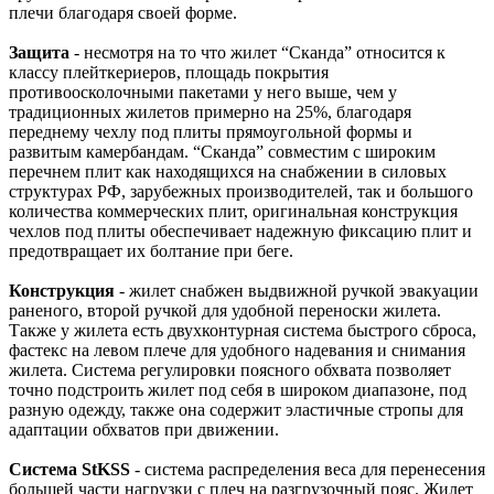
плечи благодаря своей форме.
Защита
- несмотря на то что жилет “Сканда” относится к
классу плейткериеров, площадь покрытия
противоосколочными пакетами у него выше, чем у
традиционных жилетов примерно на 25%, благодаря
переднему чехлу под плиты прямоугольной формы и
развитым камербандам. “Сканда” совместим с широким
перечнем плит как находящихся на снабжении в силовых
структурах РФ, зарубежных производителей, так и большого
количества коммерческих плит, оригинальная конструкция
чехлов под плиты обеспечивает надежную фиксацию плит и
предотвращает их болтание при беге.
Конструкция
- жилет снабжен выдвижной ручкой эвакуации
раненого, второй ручкой для удобной переноски жилета.
Также у жилета есть двухконтурная система быстрого сброса,
фастекс на левом плече для удобного надевания и снимания
жилета. Система регулировки поясного обхвата позволяет
точно подстроить жилет под себя в широком диапазоне, под
разную одежду, также она содержит эластичные стропы для
адаптации обхватов при движении.
Система StKSS
- система распределения веса для перенесения
большей части нагрузки с плеч на разгрузочный пояс. Жилет