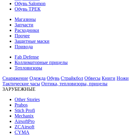
Обувь Salomon
Обувь ТРЕК
Магазины
Запчасти
Расходники
Прочее
Защитные маски
Привода
Fab Defense
Коллиматорные прицелы
Тепловизоры
Снаряжение
Одежда
Обувь
Страйкбол
Обвесы
Книги
Ножи
Тактические часы
Оптика, тепловизоры, прицелы
ЗАРУБЕЖНЫЕ
Other Stories
Prabos
Stich Profi
Mechanix
AirsoftPro
ZCAirsoft
CYMA