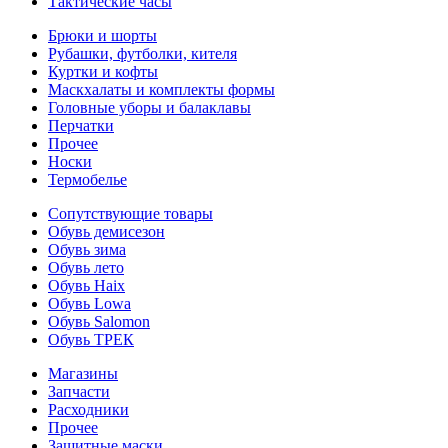
Тактические часы
Брюки и шорты
Рубашки, футболки, кителя
Куртки и кофты
Маскхалаты и комплекты формы
Головные уборы и балаклавы
Перчатки
Прочее
Носки
Термобелье
Сопутствующие товары
Обувь демисезон
Обувь зима
Обувь лето
Обувь Haix
Обувь Lowa
Обувь Salomon
Обувь ТРЕК
Магазины
Запчасти
Расходники
Прочее
Защитные маски