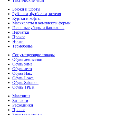
Тактические часы
Брюки и шорты
Рубашки, футболки, кителя
Куртки и кофты
Маскхалаты и комплекты формы
Головные уборы и балаклавы
Перчатки
Прочее
Носки
Термобелье
Сопутствующие товары
Обувь демисезон
Обувь зима
Обувь лето
Обувь Haix
Обувь Lowa
Обувь Salomon
Обувь ТРЕК
Магазины
Запчасти
Расходники
Прочее
Защитные маски