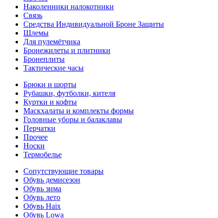
Наколенники налокотники
Связь
Средства Индивидуальной Броне Защиты
Шлемы
Для пулемётчика
Бронежилеты и плитники
Бронеплиты
Тактические часы
Брюки и шорты
Рубашки, футболки, кителя
Куртки и кофты
Маскхалаты и комплекты формы
Головные уборы и балаклавы
Перчатки
Прочее
Носки
Термобелье
Сопутствующие товары
Обувь демисезон
Обувь зима
Обувь лето
Обувь Haix
Обувь Lowa