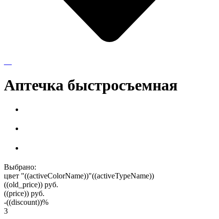
Аптечка быстросъемная
Выбрано:
цвет "((activeColorName))"
((activeTypeName))
((old_price))
руб.
((price))
руб.
-((discount))%
3