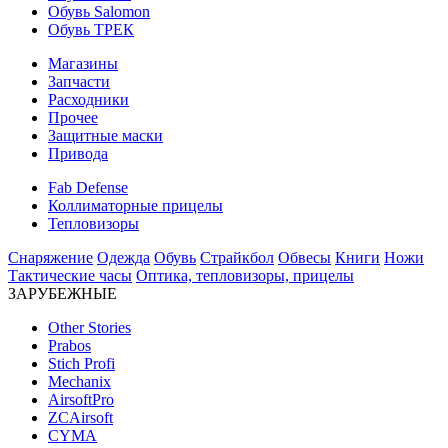
Обувь Salomon
Обувь ТРЕК
Магазины
Запчасти
Расходники
Прочее
Защитные маски
Привода
Fab Defense
Коллиматорные прицелы
Тепловизоры
Снаряжение
Одежда
Обувь
Страйкбол
Обвесы
Книги
Ножи
Тактические часы
Оптика, тепловизоры, прицелы
ЗАРУБЕЖНЫЕ
Other Stories
Prabos
Stich Profi
Mechanix
AirsoftPro
ZCAirsoft
CYMA