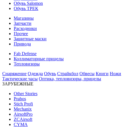
Обувь Salomon
Обувь ТРЕК
Магазины
Запчасти
Расходники
Прочее
Защитные маски
Привода
Fab Defense
Коллиматорные прицелы
Тепловизоры
Снаряжение
Одежда
Обувь
Страйкбол
Обвесы
Книги
Ножи
Тактические часы
Оптика, тепловизоры, прицелы
ЗАРУБЕЖНЫЕ
Other Stories
Prabos
Stich Profi
Mechanix
AirsoftPro
ZCAirsoft
CYMA