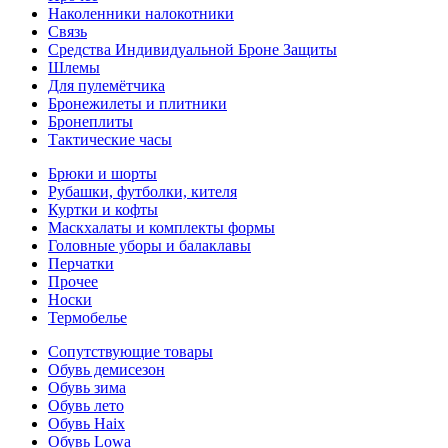
Наколенники налокотники
Связь
Средства Индивидуальной Броне Защиты
Шлемы
Для пулемётчика
Бронежилеты и плитники
Бронеплиты
Тактические часы
Брюки и шорты
Рубашки, футболки, кителя
Куртки и кофты
Маскхалаты и комплекты формы
Головные уборы и балаклавы
Перчатки
Прочее
Носки
Термобелье
Сопутствующие товары
Обувь демисезон
Обувь зима
Обувь лето
Обувь Haix
Обувь Lowa