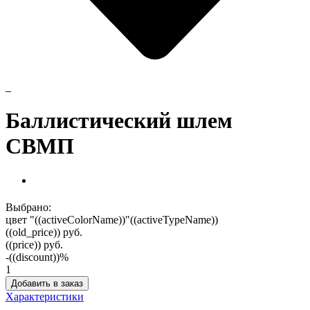
Баллистический шлем
СВМП
Выбрано:
цвет "((activeColorName))"
((activeTypeName))
((old_price))
руб.
((price))
руб.
-((discount))%
1
Добавить в заказ
Характеристики