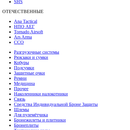
SHS
ОТЕЧЕСТВЕННЫЕ
Ana Tactical
НПО АЕГ
Tornado Airsoft
Ars Arma
ССО
Разгрузочные системы
Рюкзаки и сумки
Кобуры
Подсумки
Защитные очки
Ремни
Медицина
Прочее
Наколенники налокотники
Связь
Средства Индивидуальной Броне Защиты
Шлемы
Для пулемётчика
Бронежилеты и плитники
Бронеплиты