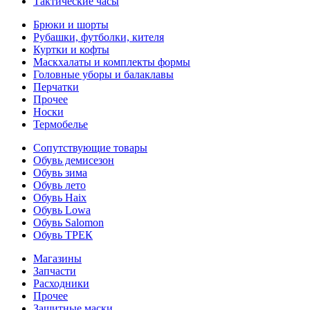
Тактические часы
Брюки и шорты
Рубашки, футболки, кителя
Куртки и кофты
Маскхалаты и комплекты формы
Головные уборы и балаклавы
Перчатки
Прочее
Носки
Термобелье
Сопутствующие товары
Обувь демисезон
Обувь зима
Обувь лето
Обувь Haix
Обувь Lowa
Обувь Salomon
Обувь ТРЕК
Магазины
Запчасти
Расходники
Прочее
Защитные маски