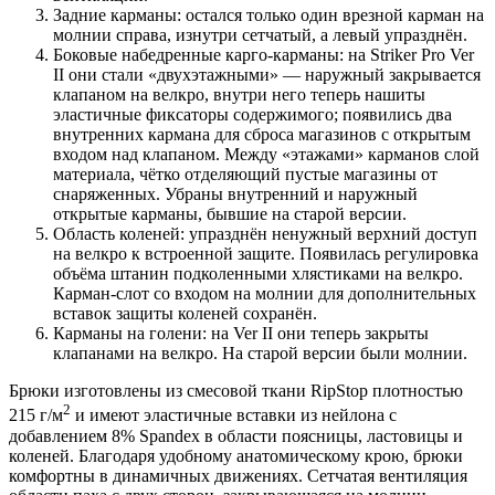
Задние карманы: остался только один врезной карман на
молнии справа, изнутри сетчатый, а левый упразднён.
Боковые набедренные карго-карманы: на Striker Pro Ver
II они стали «двухэтажными» — наружный закрывается
клапаном на велкро, внутри него теперь нашиты
эластичные фиксаторы содержимого; появились два
внутренних кармана для сброса магазинов с открытым
входом над клапаном. Между «этажами» карманов слой
материала, чётко отделяющий пустые магазины от
снаряженных. Убраны внутренний и наружный
открытые карманы, бывшие на старой версии.
Область коленей: упразднён ненужный верхний доступ
на велкро к встроенной защите. Появилась регулировка
объёма штанин подколенными хлястиками на велкро.
Карман-слот со входом на молнии для дополнительных
вставок защиты коленей сохранён.
Карманы на голени: на Ver II они теперь закрыты
клапанами на велкро. На старой версии были молнии.
Брюки изготовлены из смесовой ткани RipStop плотностью
2
215 г/м
и имеют эластичные вставки из нейлона с
добавлением 8% Spandex в области поясницы, ластовицы и
коленей. Благодаря удобному анатомическому крою, брюки
комфортны в динамичных движениях. Сетчатая вентиляция