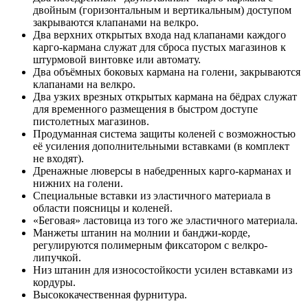
двойным (горизонтальным и вертикальным) доступом
закрываются клапанами на велкро.
Два верхних открытых входа над клапанами каждого
карго-кармана служат для сброса пустых магазинов к
штурмовой винтовке или автомату.
Два объёмных боковых кармана на голени, закрываются
клапанами на велкро.
Два узких врезных открытых кармана на бёдрах служат
для временного размещения в быстром доступе
пистолетных магазинов.
Продуманная система защиты коленей с возможностью
её усиления дополнительными вставками (в комплект
не входят).
Дренажные люверсы в набедренных карго-карманах и
нижних на голени.
Специальные вставки из эластичного материала в
области поясницы и коленей.
«Беговая» ластовица из того же эластичного материала.
Манжеты штанин на молнии и банджи-корде,
регулируются полимерным фиксатором с велкро-
липучкой.
Низ штанин для износостойкости усилен вставками из
кордуры.
Высококачественная фурнитура.