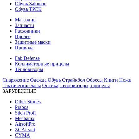
Обувь Salomon
Обувь ТРЕК
Магазины
Запчасти
Расходники
Прочее
Защитные маски
Привода
Fab Defense
Коллиматорные прицелы
Тепловизоры
Снаряжение
Одежда
Обувь
Страйкбол
Обвесы
Книги
Ножи
Тактические часы
Оптика, тепловизоры, прицелы
ЗАРУБЕЖНЫЕ
Other Stories
Prabos
Stich Profi
Mechanix
AirsoftPro
ZCAirsoft
CYMA