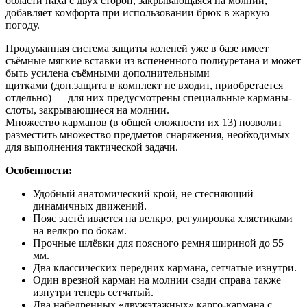
области паха с двух сторон, закрывающаяся на молнии,
добавляет комфорта при использовании брюк в жаркую
погоду.
Продуманная система защиты коленей уже в базе имеет
съёмные мягкие вставки из вспененного полиуретана и может
быть усилена съёмными дополнительными
щитками (доп.защита в комплект не входит, приобретается
отдельно) — для них предусмотрены специальные карманы-
слоты, закрывающиеся на молнии.
Множество карманов (в общей сложности их 13) позволит
разместить множество предметов снаряжения, необходимых
для выполнения тактической задачи.
Особенности:
Удобный анатомический крой, не стесняющий
динамичных движений.
Пояс застёгивается на велкро, регулировка хлястиками
на велкро по бокам.
Прочные шлёвки для поясного ремня шириной до 55
мм.
Два классических передних кармана, сетчатые изнутри.
Один врезной карман на молнии сзади справа также
изнутри теперь сетчатый.
Два набедренных «двужэтажных» карго-кармана с