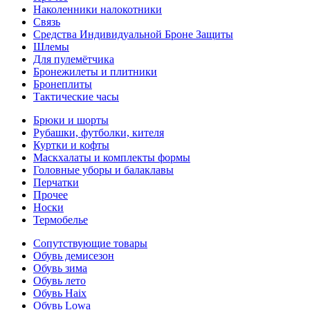
Наколенники налокотники
Связь
Средства Индивидуальной Броне Защиты
Шлемы
Для пулемётчика
Бронежилеты и плитники
Бронеплиты
Тактические часы
Брюки и шорты
Рубашки, футболки, кителя
Куртки и кофты
Маскхалаты и комплекты формы
Головные уборы и балаклавы
Перчатки
Прочее
Носки
Термобелье
Сопутствующие товары
Обувь демисезон
Обувь зима
Обувь лето
Обувь Haix
Обувь Lowa