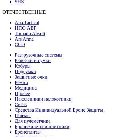
SHS
ОТЕЧЕСТВЕННЫЕ
Ana Tactical
НПО АЕГ
Tornado Airsoft
Ars Arma
ССО
Разгрузочные системы
Рюкзаки и сумки
Кобуры
Подсумки
Защитные очки
Ремни
Медицина
Прочее
Наколенники налокотники
Связь
Средства Индивидуальной Броне Защиты
Шлемы
Для пулемётчика
Бронежилеты и плитники
Бронеплиты