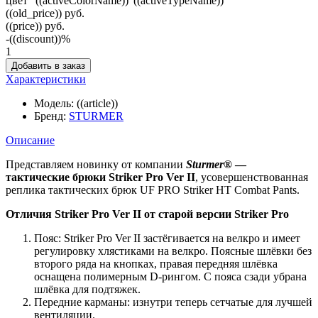
цвет "((activeColorName))"
((activeTypeName))
((old_price))
руб.
((price))
руб.
-((discount))%
1
Добавить в заказ
Характеристики
Модель:
((article))
Бренд:
STURMER
Описание
Представляем новинку от компании
Sturmer®
—
тактические брюки Striker Pro Ver II
, усовершенствованная
реплика тактических брюк UF PRO Striker HT Combat Pants.
Отличия Striker Pro Ver II от старой версии Striker Pro
Пояс: Striker Pro Ver II застёгивается на велкро и имеет
регулировку хлястиками на велкро. Поясные шлёвки без
второго ряда на кнопках, правая передняя шлёвка
оснащена полимерным D-рингом. С пояса сзади убрана
шлёвка для подтяжек.
Передние карманы: изнутри теперь сетчатые для лучшей
вентиляции.