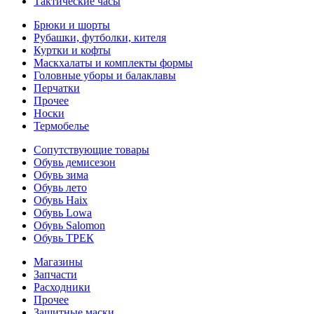
Тактические часы
Брюки и шорты
Рубашки, футболки, кителя
Куртки и кофты
Маскхалаты и комплекты формы
Головные уборы и балаклавы
Перчатки
Прочее
Носки
Термобелье
Сопутствующие товары
Обувь демисезон
Обувь зима
Обувь лето
Обувь Haix
Обувь Lowa
Обувь Salomon
Обувь ТРЕК
Магазины
Запчасти
Расходники
Прочее
Защитные маски