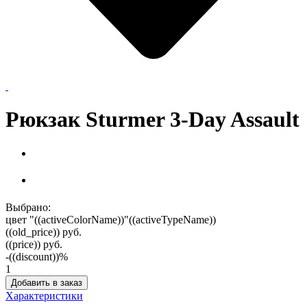
Рюкзак Sturmer 3-Day Assault
Выбрано:
цвет "((activeColorName))"
((activeTypeName))
((old_price))
руб.
((price))
руб.
-((discount))%
1
Добавить в заказ
Характеристики