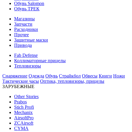
Обувь Salomon
Обувь ТРЕК
Магазины
Запчасти
Расходники
Прочее
Защитные маски
Привода
Fab Defense
Коллиматорные прицелы
Тепловизоры
Снаряжение
Одежда
Обувь
Страйкбол
Обвесы
Книги
Ножи
Тактические часы
Оптика, тепловизоры, прицелы
ЗАРУБЕЖНЫЕ
Other Stories
Prabos
Stich Profi
Mechanix
AirsoftPro
ZCAirsoft
CYMA