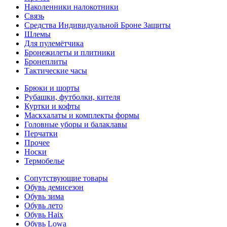
Наколенники налокотники
Связь
Средства Индивидуальной Броне Защиты
Шлемы
Для пулемётчика
Бронежилеты и плитники
Бронеплиты
Тактические часы
Брюки и шорты
Рубашки, футболки, кителя
Куртки и кофты
Маскхалаты и комплекты формы
Головные уборы и балаклавы
Перчатки
Прочее
Носки
Термобелье
Сопутствующие товары
Обувь демисезон
Обувь зима
Обувь лето
Обувь Haix
Обувь Lowa