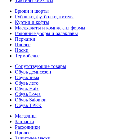
Тактические часы
Брюки и шорты
Рубашки, футболки, кителя
Куртки и кофты
Маскхалаты и комплекты формы
Головные уборы и балаклавы
Перчатки
Прочее
Носки
Термобелье
Сопутствующие товары
Обувь демисезон
Обувь зима
Обувь лето
Обувь Haix
Обувь Lowa
Обувь Salomon
Обувь ТРЕК
Магазины
Запчасти
Расходники
Прочее
Защитные маски